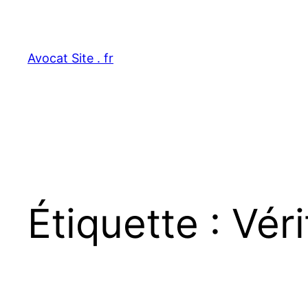
Aller
au
contenu
Avocat Site . fr
Étiquette :
Véri